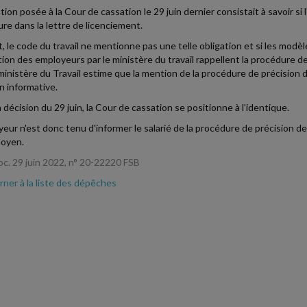
tion posée à la Cour de cassation le 29 juin dernier consistait à savoir si
re dans la lettre de licenciement.
t, le code du travail ne mentionne pas une telle obligation et si les modèle
tion des employeurs par le ministère du travail rappellent la procédure de p
 ministère du Travail estime que la mention de la procédure de précision
n informative.
 décision du 29 juin, la Cour de cassation se positionne à l'identique.
yeur n'est donc tenu d'informer le salarié de la procédure de précision des
moyen.
oc. 29 juin 2022, n° 20-22220 FSB
ner à la liste des dépêches