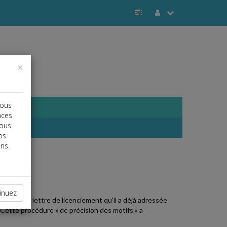
×
vous
nces
vous
os
ns.
j
a
b
inuez
é dans une lettre de licenciement qu'il a déjà adressée
. Cette procédure « de précision des motifs » a