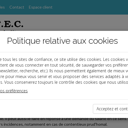
les
Contact
Espace client
Politique relative aux cookies
ous les sites de confiance, ce site utilise des cookies. Les cookies 
tent de vous connecter en tout sécurité, de sauvegarder vos préfére
s
, newsletter, recherche, etc.). Ils nous permettent également de mieux 
tre pour mieux vous servir et vous proposer des services adaptés à v
s. Vous conserverez toujours le contrôle des cookies que nous utiliso
vos préférences
2022-07-22
SER A POSTERIORI LE MOTIF D'UN LICENCIEMENT
Acceptez et cont
yeur peut prendre l'initiative de préciser le motif de licenciement indiqu
rié. Il peut aussi le faire en réponse à une demande du salarié en ce sens
rs incidences, notamment en cas de contentieux prud'homal.