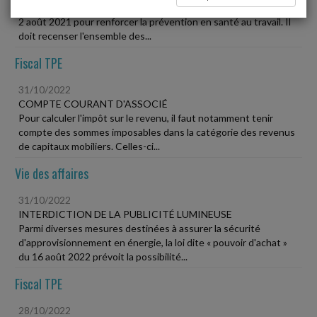
Le passeport de prévention a été mis en place par la loi du
2 août 2021 pour renforcer la prévention en santé au travail. Il
doit recenser l'ensemble des...
Fiscal TPE
31/10/2022
COMPTE COURANT D'ASSOCIÉ
Pour calculer l'impôt sur le revenu, il faut notamment tenir
compte des sommes imposables dans la catégorie des revenus
de capitaux mobiliers. Celles-ci...
Vie des affaires
31/10/2022
INTERDICTION DE LA PUBLICITÉ LUMINEUSE
Parmi diverses mesures destinées à assurer la sécurité
d'approvisionnement en énergie, la loi dite « pouvoir d'achat »
du 16 août 2022 prévoit la possibilité...
Fiscal TPE
28/10/2022