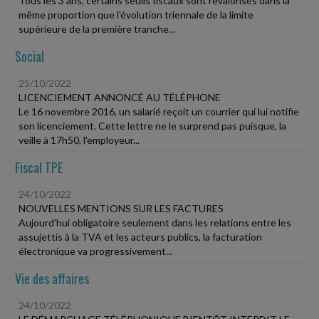
Tous les 3 ans, certains seuils fiscaux sont revalorisés dans la
même proportion que l'évolution triennale de la limite
supérieure de la première tranche...
Social
25/10/2022
LICENCIEMENT ANNONCÉ AU TÉLÉPHONE
Le 16 novembre 2016, un salarié reçoit un courrier qui lui notifie
son licenciement. Cette lettre ne le surprend pas puisque, la
veille à 17h50, l'employeur...
Fiscal TPE
24/10/2022
NOUVELLES MENTIONS SUR LES FACTURES
Aujourd'hui obligatoire seulement dans les relations entre les
assujettis à la TVA et les acteurs publics, la facturation
électronique va progressivement...
Vie des affaires
24/10/2022